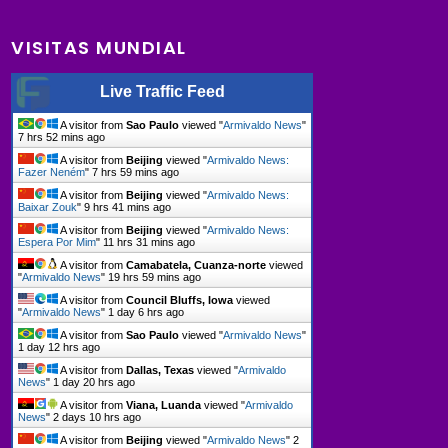
VISITAS MUNDIAL
Live Traffic Feed
A visitor from
Sao Paulo
viewed "
Armivaldo News
"
7 hrs 52 mins ago
A visitor from
Beijing
viewed "
Armivaldo News:
Fazer Neném
"
7 hrs 59 mins ago
A visitor from
Beijing
viewed "
Armivaldo News:
Baixar Zouk
"
9 hrs 41 mins ago
A visitor from
Beijing
viewed "
Armivaldo News:
Espera Por Mim
"
11 hrs 31 mins ago
A visitor from
Camabatela, Cuanza-norte
viewed
"
Armivaldo News
"
19 hrs 59 mins ago
A visitor from
Council Bluffs, Iowa
viewed
"
Armivaldo News
"
1 day 6 hrs ago
A visitor from
Sao Paulo
viewed "
Armivaldo News
"
1 day 12 hrs ago
A visitor from
Dallas, Texas
viewed "
Armivaldo
News
"
1 day 20 hrs ago
A visitor from
Viana, Luanda
viewed "
Armivaldo
News
"
2 days 10 hrs ago
A visitor from
Beijing
viewed "
Armivaldo News
"
2