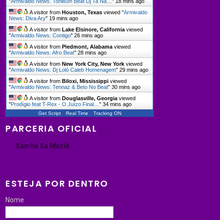
"
Armivaldo News: Tonilson Beat Dj Ta Na…
"
18 mins ago
A visitor from
Houston, Texas
viewed "
Armivaldo
News: Diva Ary
"
19 mins ago
A visitor from
Lake Elsinore, California
viewed
"
Armivaldo News: Contigo
"
26 mins ago
A visitor from
Piedmont, Alabama
viewed
"
Armivaldo News: Afro Beat
"
28 mins ago
A visitor from
New York City, New York
viewed
"
Armivaldo News: Dj Loló Caleb Homenagem
"
29 mins ago
A visitor from
Biloxi, Mississippi
viewed
"
Armivaldo News: Tennaz & Beto No Beat
"
30 mins ago
A visitor from
Douglasville, Georgia
viewed
"
Prodígio feat T-Rex - O Juízo Final…
"
34 mins ago
Get Script
Real Time
Tracking ON
PARCERIA OFICIAL
Samba Sa Muzik
ESTEJA POR DENTRO
Nome