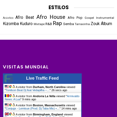
ESTILOS
Afro House
Afro Beat
Afro Pop
Gospel
Instrumental
Acústico
Rap
Kizomba
Kuduro
Zouk
Álbum
R&B
Semba
Mixtape
Tarraxinha
VISITAS MUNDIAL
Live Traffic Feed
A visitor from
Durham, North Carolina
viewed
"
Tonilson Beat Dj feat Vedapilha –…
"
27 secs ago
A visitor from
Andorra La Vella
viewed "
Armivaldo
News: A Lua
"
9 mins ago
A visitor from
Boston, Massachusetts
viewed
"
Conjugx - Lemisue (Prod. Dj Taba Mix) •…
"
14 mins ago
A visitor from
Birmingham, England
viewed