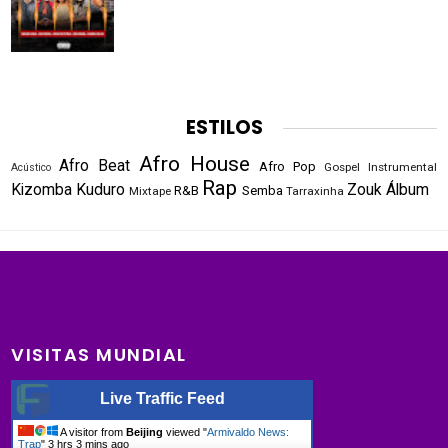
ESTILOS
Afro House
Afro Beat
Afro Pop
Gospel
Instrumental
Acústico
Rap
Kizomba
Kuduro
Zouk
Álbum
R&B
Semba
Mixtape
Tarraxinha
VISITAS MUNDIAL
Live Traffic Feed
A visitor from
Beijing
viewed "
Armivaldo News:
Trap
"
3 hrs 3 mins ago