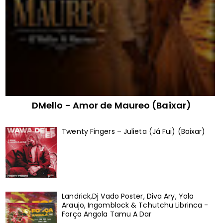
DMello - Amor de Maureo (Baixar)
Twenty Fingers – Julieta (Já Fui) (Baixar)
Landrick,Dj Vado Poster, Diva Ary, Yola
Araujo, Ingomblock & Tchutchu Librinca -
Força Angola Tamu A Dar