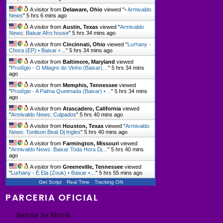
A visitor from
Delaware, Ohio
viewed "
• Armivaldo
News
"
5 hrs 6 mins ago
A visitor from
Austin, Texas
viewed "
Armivaldo
News: Baixar Afro house
"
5 hrs 34 mins ago
A visitor from
Cincinnati, Ohio
viewed "
Lurhany -
Chora (EP) • Baixar •…
"
5 hrs 34 mins ago
A visitor from
Baltimore, Maryland
viewed
"
Prodígio - O Milagre do Vinho (Baixar)…
"
5 hrs 34 mins
ago
A visitor from
Memphis, Tennessee
viewed
"
Prodígio - A Palma Queimada (Baixar) •…
"
5 hrs 34 mins
ago
A visitor from
Atascadero, California
viewed
"
Armivaldo News: Culpados
"
5 hrs 40 mins ago
A visitor from
Houston, Texas
viewed "
Armivaldo
News: Tonilson Beat Dj Ingles
"
5 hrs 40 mins ago
A visitor from
Farmington, Missouri
viewed
"
Armivaldo News: Baixar Toda Hora Dj…
"
5 hrs 40 mins
ago
A visitor from
Greeneville, Tennessee
viewed
"
Lurhany - É Ela (Zouk) • Baixar •…
"
5 hrs 55 mins ago
Get Script
Real Time
Tracking ON
PARCERIA OFICIAL
Samba Sa Muzik