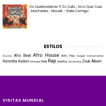
Os Quebradeiras ft DJ Zullu , Scro Que Cuia
, Machadez , Mousik – Baila Comigo
ESTILOS
Afro House
Afro Beat
Afro Pop
Gospel
Instrumental
Acústico
Rap
Kizomba
Kuduro
Zouk
Álbum
R&B
Semba
Mixtape
Tarraxinha
VISITAS MUNDIAL