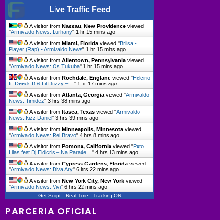
Live Traffic Feed
A visitor from
Nassau, New Providence
viewed
"
Armivaldo News: Lurhany
"
1 hr 15 mins ago
A visitor from
Miami, Florida
viewed "
Briisa -
Player (Rap) • Armivaldo News
"
1 hr 15 mins ago
A visitor from
Allentown, Pennsylvania
viewed
"
Armivaldo News: Os Tukuba
"
1 hr 15 mins ago
A visitor from
Rochdale, England
viewed "
Helcirio
ft. Deedz B & Lil Drizzy –…
"
1 hr 17 mins ago
A visitor from
Atlanta, Georgia
viewed "
Armivaldo
News: Timidez
"
3 hrs 38 mins ago
A visitor from
Itasca, Texas
viewed "
Armivaldo
News: Kizz Daniel
"
3 hrs 39 mins ago
A visitor from
Minneapolis, Minnesota
viewed
"
Armivaldo News: Rei Bravo
"
4 hrs 8 mins ago
A visitor from
Pomona, California
viewed "
Puto
Lilas feat Dj Eidicris – Na Parade…
"
4 hrs 13 mins ago
A visitor from
Cypress Gardens, Florida
viewed
"
Armivaldo News: Diva Ary
"
6 hrs 22 mins ago
A visitor from
New York City, New York
viewed
"
Armivaldo News: Vivi
"
6 hrs 22 mins ago
Get Script
Real Time
Tracking ON
PARCERIA OFICIAL