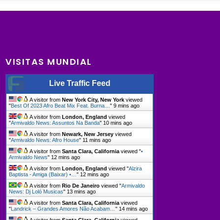
VISITAS MUNDIAL
Live Traffic Feed
A visitor from
New York City, New York
viewed
"
Best Of 2023 Afro Beat Mix Feat. Burna…
"
9 mins ago
A visitor from
London, England
viewed
"
Armivaldo News: Assuntos Na Banda
"
10 mins ago
A visitor from
Newark, New Jersey
viewed
"
Armivaldo News: Afro House
"
11 mins ago
A visitor from
Santa Clara, California
viewed "
•
Armivaldo News
"
12 mins ago
A visitor from
London, England
viewed "
Alzira
Baptista - Amiga (Baixar) •…
"
12 mins ago
A visitor from
Rio De Janeiro
viewed "
Armivaldo
News: Dj Loló Musicas
"
13 mins ago
A visitor from
Santa Clara, California
viewed
"
Landrick – Grandes Amores Não Acabam…
"
14 mins ago
A visitor from
Santa Clara, California
viewed