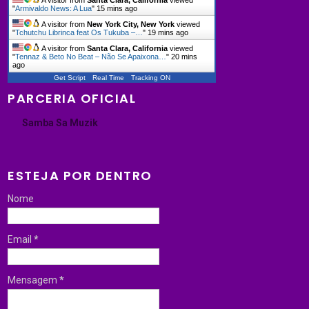
"
Armivaldo News: A Lua
"
15 mins ago
A visitor from
New York City, New York
viewed
"
Tchutchu Librinca feat Os Tukuba –…
"
19 mins ago
A visitor from
Santa Clara, California
viewed
"
Tennaz & Beto No Beat – Não Se Apaixona…
"
20 mins
ago
Get Script
Real Time
Tracking ON
PARCERIA OFICIAL
Samba Sa Muzik
ESTEJA POR DENTRO
Nome
Email
*
Mensagem
*