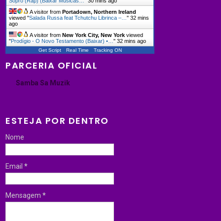
Sopro (Rap) (Baixar Musicas…
"
30 mins ago
A visitor from
Portadown, Northern Ireland
viewed "
Salada Russa feat Tchutchu Librinca –…
"
32 mins
ago
A visitor from
New York City, New York
viewed
"
Prodígio - O Novo Testamento (Baixar) •…
"
32 mins ago
Get Script
Real Time
Tracking ON
PARCERIA OFICIAL
Samba Sa Muzik
ESTEJA POR DENTRO
Nome
Email
*
Mensagem
*