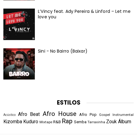
L’Vincy feat. Ady Pereira & Linford – Let me
love you
Sini - No Bairro (Baixar)
ESTILOS
Afro House
Afro Beat
Afro Pop
Gospel
Instrumental
Acústico
Rap
Kizomba
Kuduro
Zouk
Álbum
R&B
Semba
Mixtape
Tarraxinha