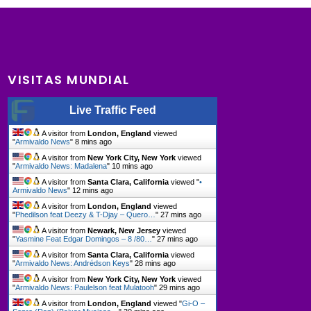
VISITAS MUNDIAL
Live Traffic Feed
A visitor from
London, England
viewed
"
Armivaldo News
"
8 mins ago
A visitor from
New York City, New York
viewed
"
Armivaldo News: Madalena
"
10 mins ago
A visitor from
Santa Clara, California
viewed "
•
Armivaldo News
"
12 mins ago
A visitor from
London, England
viewed
"
Phedilson feat Deezy & T-Djay – Quero…
"
27 mins ago
A visitor from
Newark, New Jersey
viewed
"
Yasmine Feat Edgar Domingos – 8 /80…
"
27 mins ago
A visitor from
Santa Clara, California
viewed
"
Armivaldo News: Andrédson Keys
"
28 mins ago
A visitor from
New York City, New York
viewed
"
Armivaldo News: Paulelson feat Mulatooh
"
29 mins ago
A visitor from
London, England
viewed "
Gi-O –