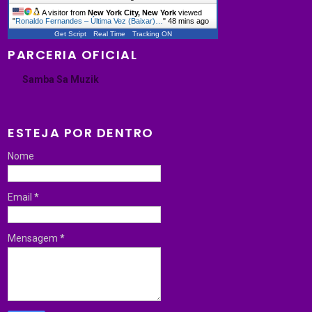
A visitor from
New York City, New York
viewed
"
Ronaldo Fernandes – Última Vez (Baixar)…
"
48 mins ago
Get Script
Real Time
Tracking ON
PARCERIA OFICIAL
Samba Sa Muzik
ESTEJA POR DENTRO
Nome
Email
*
Mensagem
*