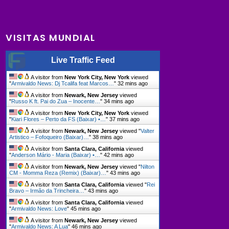
VISITAS MUNDIAL
Live Traffic Feed
A visitor from
New York City, New York
viewed
"
Armivaldo News: Dj Tcalifa feat Marcos…
"
32 mins ago
A visitor from
Newark, New Jersey
viewed
"
Russo K ft. Pai do Zua – Inocente…
"
34 mins ago
A visitor from
New York City, New York
viewed
"
Kiari Flores – Perto da FS (Baixar) •…
"
37 mins ago
A visitor from
Newark, New Jersey
viewed "
Valter
Artistico – Fofoqueiro (Baixar)…
"
38 mins ago
A visitor from
Santa Clara, California
viewed
"
Anderson Mário - Maria (Baixar) •…
"
42 mins ago
A visitor from
Newark, New Jersey
viewed "
Nilton
CM - Momma Reza (Remix) (Baixar)…
"
43 mins ago
A visitor from
Santa Clara, California
viewed "
Rei
Bravo – Irmão da Trincheira…
"
43 mins ago
A visitor from
Santa Clara, California
viewed
"
Armivaldo News: Love
"
45 mins ago
A visitor from
Newark, New Jersey
viewed
"
Armivaldo News: A Lua
"
46 mins ago