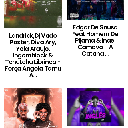
Edgar De Sousa
Feat Homem De
Landrick,Dj Vado
Pijama & Inael
Poster, Diva Ary,
Camavo - A
Yola Araujo,
Catana ...
Ingomblock &
Tchutchu Librinca -
Força Angola Tamu
A...