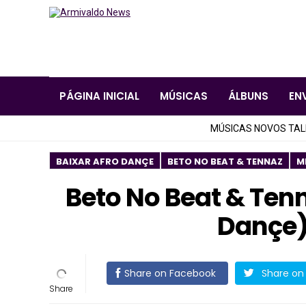
PÁGINA INICIAL
MÚSICAS
ÁLBUNS
EN
MÚSICAS NOVOS TA
BAIXAR AFRO DANÇE
BETO NO BEAT & TENNAZ
M
Beto No Beat & Ten
Dançe)
Share on Facebook
Share on 