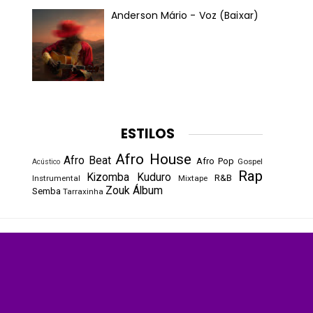
Anderson Mário - Voz (Baixar)
ESTILOS
Afro House
Afro Beat
Afro Pop
Gospel
Acústico
Rap
Kizomba
Kuduro
R&B
Instrumental
Mixtape
Zouk
Álbum
Semba
Tarraxinha