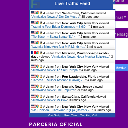
Nome
Live Traffic Feed
A visitor from
Santa Clara, California
viewed
"
Armivaldo News: A Dor Do Mestre
"
39 secs ago
Email
*
A visitor from
New York City, New York
viewed
"
Yasmine Feat Edgar Domingos – 8 /80…
"
1 min ago
A visitor from
New York City, New York
viewed
Mensa
"
Tio Edson – Sexta Santa (Ep) •…
"
2 mins ago
A visitor from
New York City, New York
viewed
"
Laymita Mimo Anjo feat M Rik3ndr –…
"
3 mins ago
A visitor from
Marseille, Provence-alpes-cote-
dazur
viewed "
Armivaldo News: Nova Musica Solteiro…
"
3
mins ago
A visitor from
New York City, New York
viewed
"
Armivaldo News: Tá Sair Carapau
"
4 mins ago
A visitor from
Fort Lauderdale, Florida
viewed
"
Tafness – Mulher Africana (Baixar) •…
"
4 mins ago
A visitor from
Newark, New Jersey
viewed
"
Armivaldo News: Lhe Empurra
"
29 mins ago
A visitor from
Santa Clara, California
viewed
"
Armivaldo News: Mr Bow
"
30 mins ago
A visitor from
New York City, New York
viewed
"
Mc Cabinda - Caravana 2 (Ep) (Baixar) •…
"
33 mins ago
Get Script
Real Time
Tracking ON
PARCERIA OFICIAL