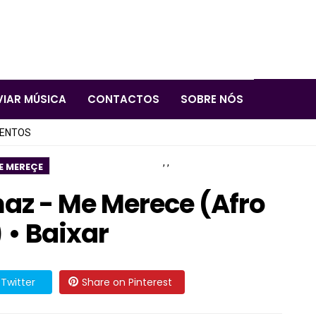
VIAR MÚSICA
CONTACTOS
SOBRE NÓS
LENTOS
,
,
E MEREÇE
naz - Me Merece (Afro
 • Baixar
Twitter
Share on Pinterest